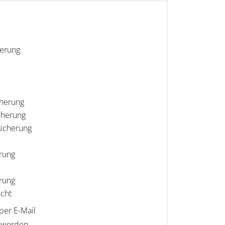
herung
cherung
cherung
sicherung
erung
rung
cht
per E-Mail
n werden