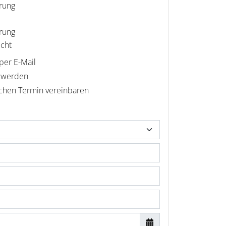
erung
rung
cht
per E-Mail
n werden
ichen Termin vereinbaren